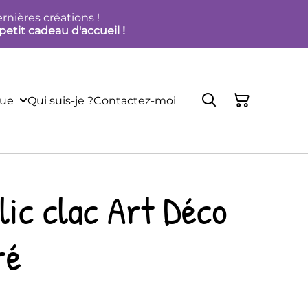
rnières créations !
petit cadeau d'accueil !
que
Qui suis-je ?
Contactez-moi
lic clac Art Déco
ré