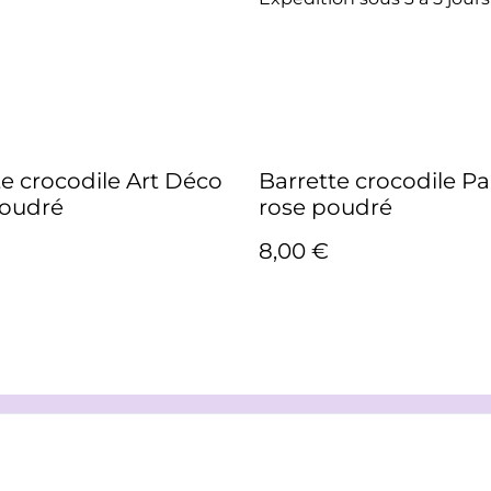
te crocodile Art Déco
Barrette crocodile Pa
oudré
rose poudré
8,00 €
oi
Conditions
Politique de
Politiq
confidentialité